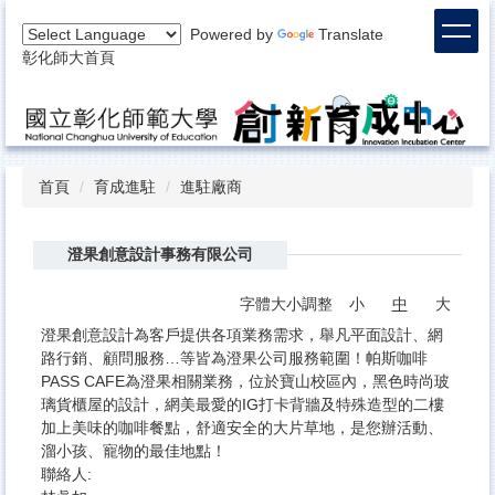
跳
Powered by
Translate
到
彰化師大首頁
主
要
內
容
區
首頁
育成進駐
進駐廠商
澄果創意設計事務有限公司
字體大小調整
小
中
大
澄果創意設計為客戶提供各項業務需求，舉凡平面設計、網
路行銷、顧問服務…等皆為澄果公司服務範圍！帕斯咖啡
PASS CAFE為澄果相關業務，位於寶山校區內，黑色時尚玻
璃貨櫃屋的設計，網美最愛的IG打卡背牆及特殊造型的二樓
加上美味的咖啡餐點，舒適安全的大片草地，是您辦活動、
溜小孩、寵物的最佳地點！
聯絡人: