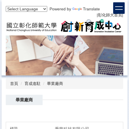
跳
Powered by
Translate
到
|
彰化師大
首頁
|
主
要
內
容
區
首頁
育成進駐
畢業廠商
畢業廠商
秉華科技有限公司